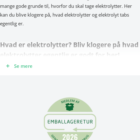
mange gode grunde til, hvorfor du skal tage elektrolytter. Her
kan du blive klogere på, hvad elektrolytter og elektrolyt tabs
egentlig er.
Hvad er elektrolytter? Bliv klogere på hvad
elektrolytter egentlig er godt for her!
Se mere
Hvad er elektrolytter? Elektrolytter er et samlet begreb for ioner
og essentielle næringssalte og mineraler, der er involveret i
mange vigtige processer i kroppen. Hvis du sveder meget, kan
du godt udsættes for dehydrering selvom du har drukket masser
af vand. Derfor tager man elektrolytter til at holde sin saltbalance
i top, hvilket hjælper med at binde væsken, så ens væskebalance
opretholdes, når man skal præstere.
Vi har selv testet produktet og alle varianterne vi udbyder.