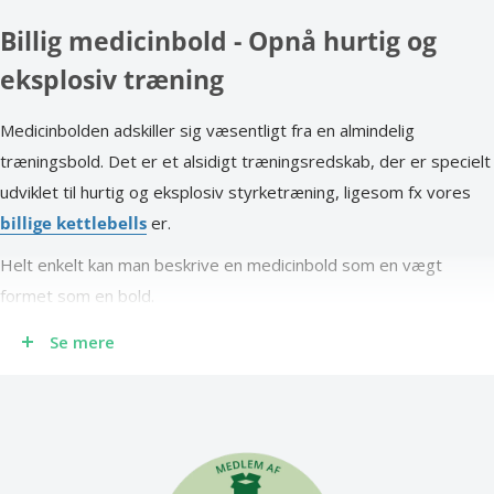
Billig medicinbold - Opnå hurtig og
eksplosiv træning
Medicinbolden adskiller sig væsentligt fra en almindelig
træningsbold. Det er et alsidigt træningsredskab, der er specielt
udviklet til hurtig og eksplosiv styrketræning, ligesom fx vores
billige kettlebells
er.
Helt enkelt kan man beskrive en medicinbold som en vægt
formet som en bold.
Den har længe været brugt blandt verdens førende
Se mere
sportsudøvere – for eksempel er den et fast inventar i
opvarmningen for målmænd.
Den unikke kombination af vægt + bold kan udnyttes ganske
effektivt, både som ekstra belastning i din egen daglige