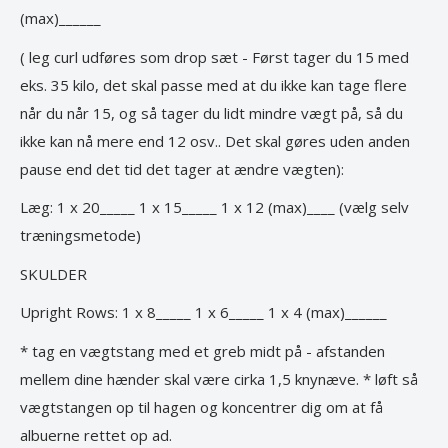
(max)______
( leg curl udføres som drop sæt - Først tager du 15 med
eks. 35 kilo, det skal passe med at du ikke kan tage flere
når du når 15, og så tager du lidt mindre vægt på, så du
ikke kan nå mere end 12 osv.. Det skal gøres uden anden
pause end det tid det tager at ændre vægten):
Læg: 1 x 20_____ 1 x 15_____ 1 x 12 (max)____ (vælg selv
træningsmetode)
SKULDER
Upright Rows: 1 x 8_____ 1 x 6_____ 1 x 4 (max)______
* tag en vægtstang med et greb midt på - afstanden
mellem dine hænder skal være cirka 1,5 knynæve. * løft så
vægtstangen op til hagen og koncentrer dig om at få
albuerne rettet op ad.