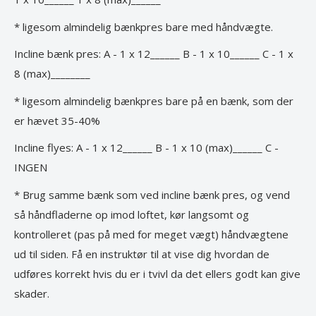
* ligesom almindelig bænkpres bare med håndvægte.
Incline bænk pres: A - 1 x 12______ B - 1 x 10______ C - 1 x
8 (max)________
* ligesom almindelig bænkpres bare på en bænk, som der
er hævet 35-40%
Incline flyes: A - 1 x 12______ B - 1 x 10 (max)______ C -
INGEN
* Brug samme bænk som ved incline bænk pres, og vend
så håndfladerne op imod loftet, kør langsomt og
kontrolleret (pas på med for meget vægt) håndvægtene
ud til siden. Få en instruktør til at vise dig hvordan de
udføres korrekt hvis du er i tvivl da det ellers godt kan give
skader.