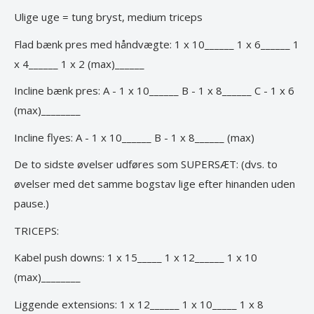
Ulige uge = tung bryst, medium triceps
Flad bænk pres med håndvægte: 1 x 10______ 1 x 6______ 1
x 4______ 1 x 2 (max)______
Incline bænk pres: A - 1 x 10______ B - 1 x 8______ C - 1 x 6
(max)________
Incline flyes: A - 1 x 10______ B - 1 x 8______ (max)
De to sidste øvelser udføres som SUPERSÆT: (dvs. to
øvelser med det samme bogstav lige efter hinanden uden
pause.)
TRICEPS:
Kabel push downs: 1 x 15_____ 1 x 12______ 1 x 10
(max)________
Liggende extensions: 1 x 12______ 1 x 10_____ 1 x 8