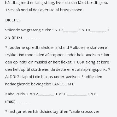
håndtag med en lang stang, hvor du kan få et bredt greb.
Træk så ned til det øverste af brystkassen.
BICEPS:
Stående vægtstang curls: 1 x 12________ 1 x 10_________ 1
x 8 (max)_________
* fødderne spredt i skulder afstand * albuerne skal være
trykket ind mod siden af kroppen under hele øvelsen * kør
den op indtil din muskel er helt flexet, HUSK aldrig at køre
den helt op til skuldrene, da dette er et afslapningspunkt *
ALDRIG slap af i din biceps under øvelsen. * udfør den
nedadgående bevægelse LANGSOMT.
Kabel curls: 1 x 12_________ 1 x 10___________ 1 x 8
(max)________
* fastgør et én håndshåndtag til en "cable crossover