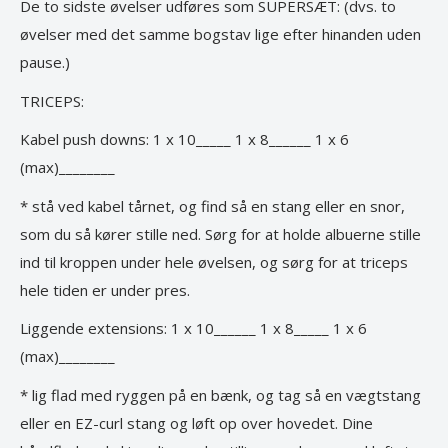
De to sidste øvelser udføres som SUPERSÆT: (dvs. to
øvelser med det samme bogstav lige efter hinanden uden
pause.)
TRICEPS:
Kabel push downs: 1 x 10_____ 1 x 8______ 1 x 6
(max)________
* stå ved kabel tårnet, og find så en stang eller en snor,
som du så kører stille ned. Sørg for at holde albuerne stille
ind til kroppen under hele øvelsen, og sørg for at triceps
hele tiden er under pres.
Liggende extensions: 1 x 10______ 1 x 8_____ 1 x 6
(max)________
* lig flad med ryggen på en bænk, og tag så en vægtstang
eller en EZ-curl stang og løft op over hovedet. Dine