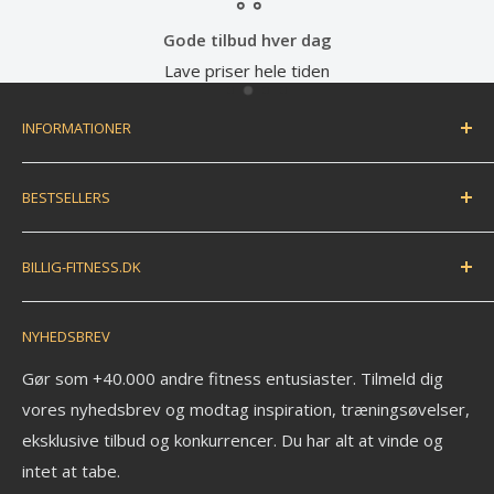
Gode tilbud hver dag
Lave priser hele tiden
INFORMATIONER
Handelsbetingelser
BESTSELLERS
Fortryd dit køb / bestil returlabel
FAQ
Træningsmåtte
BILLIG-FITNESS.DK
EAN betaling
Træningsbold
Anmeldelser
Træningselastik
N.K. Import APS
NYHEDSBREV
Savværksvej 3
Kontakt
Håndvægte
6360 Tinglev
Om os
Pull up bar
Gør som +40.000 andre fitness entusiaster. Tilmeld dig
Ledige stillinger
vores nyhedsbrev og modtag inspiration, træningsøvelser,
Kettlebell
CVR: 33772580
eksklusive tilbud og konkurrencer. Du har alt at vinde og
Fitness blog
Aerobic vægtstang sæt
_______________________
intet at tabe.
Blog om styrketræning
Vægtstang