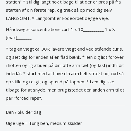
station" * stil dig langt nok tilbage til at der er pres på fra
starten af din første rep, og træk så op mod dig selv
LANGSOMT. * Langsomt er kodeordet begge veje.
Håndvægts koncentrations curl: 1 x 10__________ 1 x 8
(max)_______
* tag en vægt ca. 30% lavere vægt end ved stående curls,
og sæt dig for enden af en flad bænk. * læn dig lidt forover
i hoften og lig albuen på din løfte arm tæt (og fast) indtil dit
inderlår. * start med at have din arm helt strækt ud, curl så
op stille og roligt, og spænd på toppen. * Læn dig ikke
tilbage for at snyde, men brug istedet den anden arm til et
par "forced reps".
Ben / Skulder dag
Uige uge = Tung ben, medium skulder