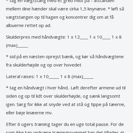
* tag en vægtstang med et greb midt på - afstanden
mellem dine hænder skal være cirka 1,5 knynæve. * løft så
vægtstangen op til hagen og koncentrer dig om at få
albuerne rettet op ad.
Skulderpres med håndvægte: 1 x 12____ 1 x 10____ 1 x 8
(max)_____
* sid på en næsten oprejst bænk, og kør så håndvægtene
fra skulderhøjde og op over hovedet
Lateral raises: 1 x 10_____ 1 x 8 (max)_____
* tag en håndvægt i hver hånd.. Løft derefter armene ud til
siden og op til lidt over skulderhøjde, og sænk langsomt
igen. Sørg for ikke at snyde ved at stå og tippe på tæerne,
eller bøje knæerne mv.
Efter 6 ugers træning tager du en uge total pause. For de
som ikke kan undvære træningsrummet kan det tillades at