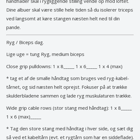
håndflader skal i rygliggende stilling vende op mod loftet.
Dine albuer skal være stille hele tiden så du isolerer triceps
ved langsomt at køre stangen næsten helt ned til din
pande.
Ryg / Biceps dag.
Lige uge = tung Ryg, medium biceps
Close grip pulldowns: 1 x 8_____ 1 x 6_____ 1 x 4 (max)
* tag et af de smalle håndtag som bruges ved ryg-kabel-
tårnet, og sid næsten helt oprejst. Fokuser på at trække
skulderbladene sammen og lade ryg muskulaturen trække.
Wide grip cable rows (stor stang med håndtag): 1 x 8_____
1 x 6 (max)_____
* Tag den store stang med håndtag i hver side, og sæt dig
så ved et kabeltårn (evt. et rygtårn som har en siddeflade).