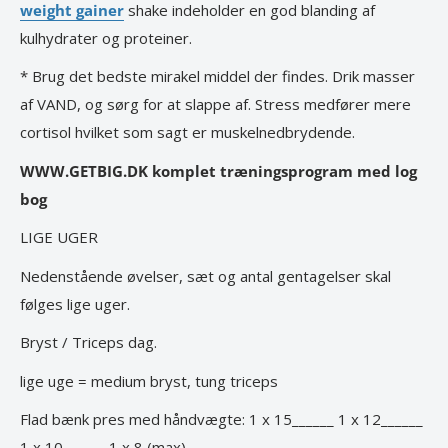
weight gainer
shake indeholder en god blanding af
kulhydrater og proteiner.
* Brug det bedste mirakel middel der findes. Drik masser
af VAND, og sørg for at slappe af. Stress medfører mere
cortisol hvilket som sagt er muskelnedbrydende.
WWW.GETBIG.DK komplet træningsprogram med log
bog
LIGE UGER
Nedenstående øvelser, sæt og antal gentagelser skal
følges lige uger.
Bryst / Triceps dag.
lige uge = medium bryst, tung triceps
Flad bænk pres med håndvægte: 1 x 15______ 1 x 12______
1 x 10______ 1 x 8 (max)______