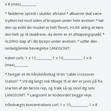
x 8 (max)_________
* fødderne spredt i skulder afstand * albuerne skal være
trykket ind mod siden af kroppen under hele øvelsen * kør
den op indtil din muskel er helt flexet, HUSK aldrig at køre
den helt op til skuldrene, da dette er et afslapningspunkt *
ALDRIG slap af i din biceps under øvelsen. * udfør den
nedadgående bevægelse LANGSOMT.
Kabel curls: 1 x 12_________ 1 x 10___________ 1 x 8
(max)________
* fastgør et én håndshåndtag til en "cable crossover
station" * stil dig langt nok tilbage til at der er pres på fra
starten af din første rep, og træk så op mod dig selv
LANGSOMT. * Langsomt er kodeordet begge veje.
Håndvægts koncentrations curl: 1 x 10__________ 1 x 8