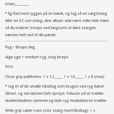
(max)________
* lig flad med ryggen på en bænk, og tag så en vægtstang
eller en EZ-curl stang, dine albuer skal være stille hele tiden
så du isolerer triceps ved langsomt at køre stangen
næsten helt ned til din pande.
Ryg / Biceps dag.
ulige uge = medium ryg, tung biceps
RYG:
Close grip pulldowns: 1 x 12_____ 1 x 10_____ 1 x 8 (max)
* tag et af de smalle håndtag som bruges ved ryg-kabel-
tårnet, og sid næsten helt oprejst. Fokuser på at trække
skulderbladene sammen og lade ryg muskulaturen trække.
Wide grip cable rows (stor stang med håndtag): 1 x