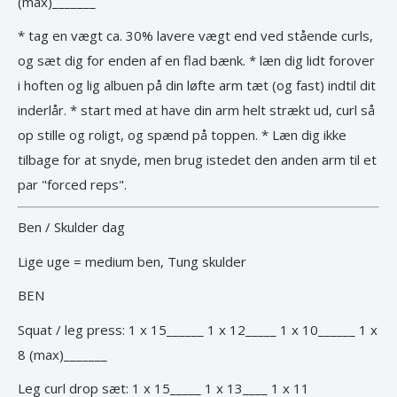
(max)_______
* tag en vægt ca. 30% lavere vægt end ved stående curls,
og sæt dig for enden af en flad bænk. * læn dig lidt forover
i hoften og lig albuen på din løfte arm tæt (og fast) indtil dit
inderlår. * start med at have din arm helt strækt ud, curl så
op stille og roligt, og spænd på toppen. * Læn dig ikke
tilbage for at snyde, men brug istedet den anden arm til et
par "forced reps".
Ben / Skulder dag
Lige uge = medium ben, Tung skulder
BEN
Squat / leg press: 1 x 15______ 1 x 12_____ 1 x 10______ 1 x
8 (max)_______
Leg curl drop sæt: 1 x 15_____ 1 x 13____ 1 x 11