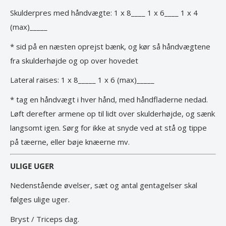
Skulderpres med håndvægte: 1 x 8____ 1 x 6____ 1 x 4
(max)_____
* sid på en næsten oprejst bænk, og kør så håndvægtene
fra skulderhøjde og op over hovedet
Lateral raises: 1 x 8_____ 1 x 6 (max)_____
* tag en håndvægt i hver hånd, med håndfladerne nedad.
Løft derefter armene op til lidt over skulderhøjde, og sænk
langsomt igen. Sørg for ikke at snyde ved at stå og tippe
på tæerne, eller bøje knæerne mv.
ULIGE UGER
Nedenstående øvelser, sæt og antal gentagelser skal
følges ulige uger.
Bryst / Triceps dag.