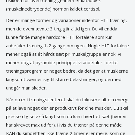
risikoen for overtræning gennem et katabolsk
(muskelnedbrydende) hormon kaldet cortisol.
Der er mange former og variationer indenfor HIT træning,
men de ovennævnte 3 ting går altid igen. Du vil endda
kunne finde mange hardcore HIT fortalere som kun
anbefaler træning 1-2 gange om ugen!! Nogle HIT fortalere
mener også at ét hårdt sæt pr. muskelgruppe er nok, vi
mener dog at pyramide princippet vi anbefaler i dette
træningsprogram er noget bedre, da det gør at musklerne
langsomt vænner sig til større belastninger, og dermed
undgår man skader.
Når du er i træningscenteret skal du fokusere alt din energi
på at lave noget der er produktivt for dine muskler. Du skal
presse dig selv så langt som du kan i hvert et sæt (hvor vi
har skrevet max ud for). Hvis du træner på denne måde
KAN du simpelthen ikke træne 2 timer eller mere, som de