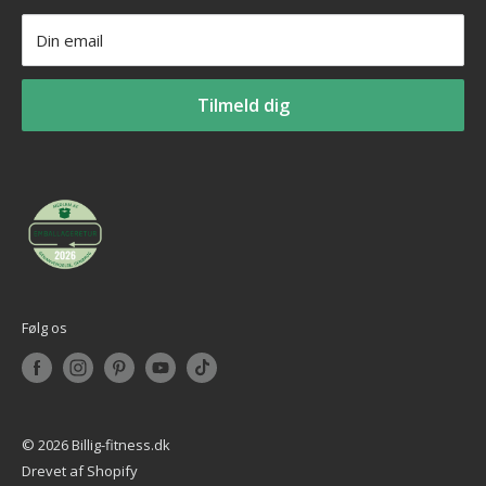
Tlf: +45 30 20 50 88
Privatlivspolitik
Vægtskive
Mail: info@billig-fitness.dk
Din email
Refusionspolitik
Tilmeld dig
Følg os
© 2026 Billig-fitness.dk
Drevet af Shopify