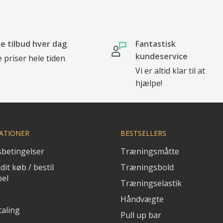
e tilbud hver dag
Fantastisk
kundeservice
 priser hele tiden
Vi er altid klar til at
hjælpe!
ATIONER
BESTSELLERS
betingelser
Træningsmåtte
dit køb / bestil
Træningsbold
bel
Træningselastik
Håndvægte
aling
Pull up bar