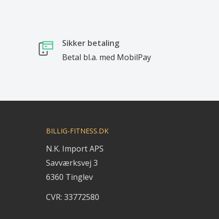
Sikker betaling
Betal bl.a. med MobilPay
BILLIG-FITNESS.DK
N.K. Import APS
Savværksvej 3
6360 Tinglev
CVR: 33772580
_______________________