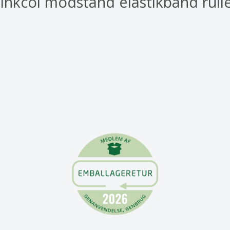
linkcol modstand elastikbånd rull