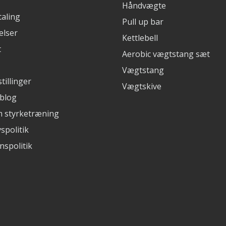
Håndvægte
aling
Pull up bar
elser
Kettlebell
t
Aerobic vægtstang sæt
Vægtstang
tillinger
Vægtskive
 blog
m styrketræning
vspolitik
nspolitik