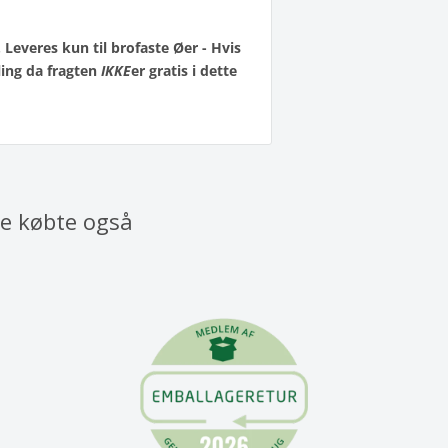
everes kun til brofaste Øer - Hvis
ling da fragten
IKKE
er gratis i dette
re købte også