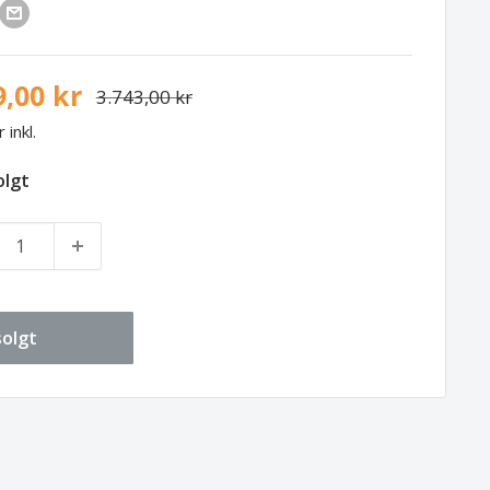
9,00 kr
3.743,00 kr
inkl.
olgt
olgt