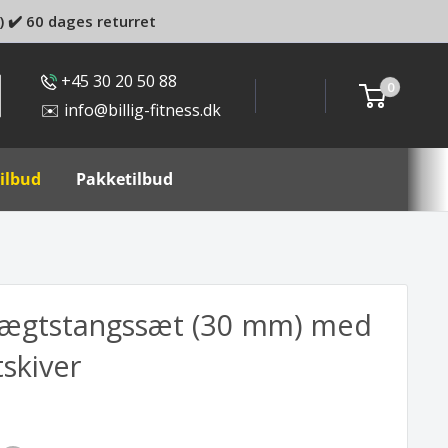
) ✔️ 60 dages returret
+45 30 20 50 88
0
✉️ info@billig-fitness.dk
ilbud
Pakketilbud
vægtstangssæt (30 mm) med
skiver