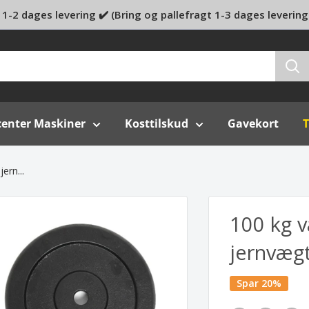
1-2 dages levering ✔️ (Bring og pallefragt 1-3 dages levering
center Maskiner
Kosttilskud
Gavekort
T
ern...
100 kg 
jernvægt
Spar 20%