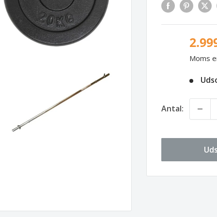
2.99
Moms er 
Uds
Antal:
Uds