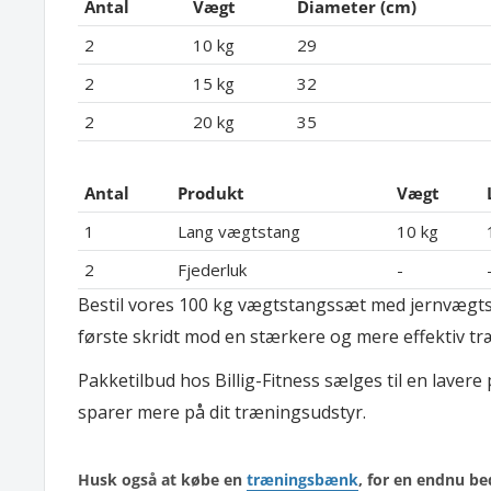
Antal
Vægt
Diameter (cm)
2
10 kg
29
2
15 kg
32
2
20 kg
35
Antal
Produkt
Vægt
1
Lang vægtstang
10 kg
2
Fjederluk
-
Bestil vores 100 kg vægtstangssæt med jernvægtskiv
første skridt mod en stærkere og mere effektiv tr
Pakketilbud hos Billig-Fitness sælges til en lavere
sparer mere på dit træningsudstyr.
Husk også at købe en
træningsbænk
, for en endnu be