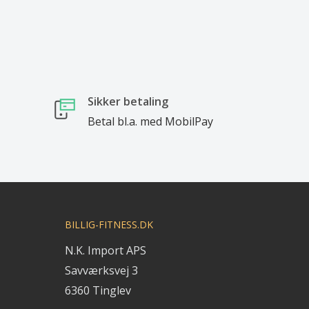
Sikker betaling
Betal bl.a. med MobilPay
BILLIG-FITNESS.DK
N.K. Import APS
Savværksvej 3
6360 Tinglev