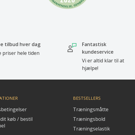
e tilbud hver dag
Fantastisk
kundeservice
 priser hele tiden
Vi er altid klar til at
hjælpe!
ATIONER
BESTSELLERS
betingelser
Træningsmåtte
dit køb / bestil
Træningsbold
bel
Træningselastik