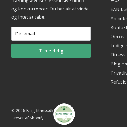
FAQ
træningsøvelser, eksklusive tilbud
og konkurrencer. Du har alt at vinde
EAN bet
og intet at tabe.
Anmeld
Kontak
Din email
Om os
Ledige s
Tilmeld dig
Fitness
Blog o
Privatli
Refusio
© 2026 Billig-fitness.dk
Drevet af Shopify