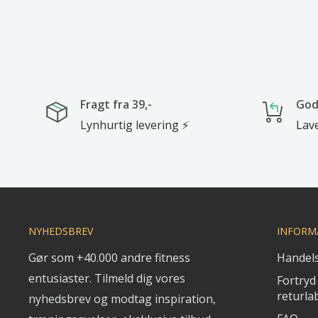
Fragt fra 39,-
God
Lynhurtig levering ⚡
Lave
NYHEDSBREV
INFORM
Gør som +40.000 andre fitness
Handels
entusiaster. Tilmeld dig vores
Fortryd 
returla
nyhedsbrev og modtag inspiration,