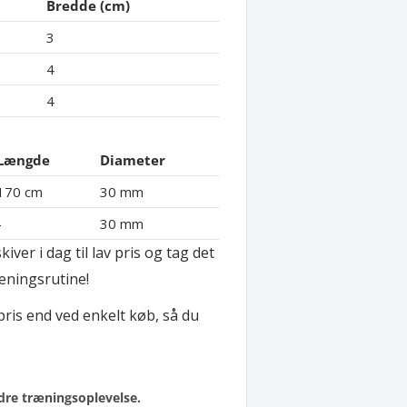
Bredde (cm)
3
4
4
Længde
Diameter
170 cm
30 mm
-
30 mm
er i dag til lav pris og tag det
æningsrutine!
 pris end ved enkelt køb, så du
dre træningsoplevelse.