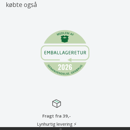
købte også
Gode tilbud hver dag
Lave priser hele tiden