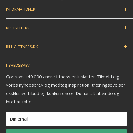
INFORMATIONER
Handelsbetingelser
BESTSELLERS
Fortryd dit køb / bestil returlabel
FAQ
Træningsmåtte
BILLIG-FITNESS.DK
EAN betaling
Træningsbold
Anmeldelser
Træningselastik
N.K. Import APS
NYHEDSBREV
Savværksvej 3
Kontakt
Håndvægte
6360 Tinglev
Om os
Pull up bar
Gør som +40.000 andre fitness entusiaster. Tilmeld dig
Ledige stillinger
vores nyhedsbrev og modtag inspiration, træningsøvelser,
Kettlebell
CVR: 33772580
eksklusive tilbud og konkurrencer. Du har alt at vinde og
Fitness blog
Aerobic vægtstang sæt
_______________________
intet at tabe.
Blog om styrketræning
Vægtstang
Tlf: +45 30 20 50 88
Privatlivspolitik
Vægtskive
Mail: info@billig-fitness.dk
Din email
Refusionspolitik