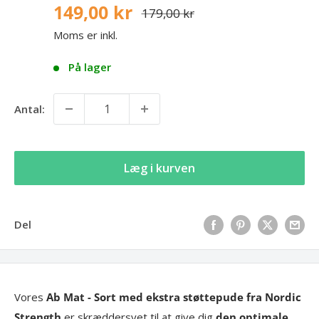
149,00 kr
179,00 kr
Moms er inkl.
På lager
Antal:
Læg i kurven
Del
Vores
Ab Mat - Sort med ekstra støttepude fra Nordic
Strength
er skræddersyet til at give dig
den optimale