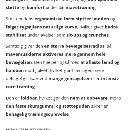
støtte
og
komfort
under din
mavetræning
.
Støttepudens
ergonomiske form
støtter lænden
og
følger rygsøjlens naturlige kurve
, hvilket giver
bedre
stabilitet
under øvelser som
sit-ups og crunches
.
Samtidig giver den
en større bevægelsesradius
, så
mavemusklerne aktiveres mere gennem hele
bevægelsen
. Den hjælper også med at
aflaste lænd og
haleben
mod gulvet, hvilket gør træningen mere
behagelig – især ved
mange gentagelser
eller
intensiv
core-træning
.
Den er
foldbar
, hvilket gør den
nem at opbevare
, mens
den faste skumgummi
og
støttepuden
sikrer en
behagelig træningsoplevelse
.