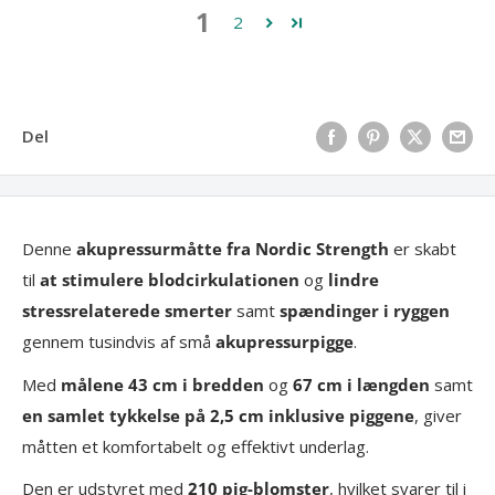
1
2
Del
Denne
akupressurmåtte fra Nordic Strength
er skabt
til
at stimulere blodcirkulationen
og
lindre
stressrelaterede smerter
samt
spændinger i ryggen
gennem tusindvis af små
akupressurpigge
.
Med
målene 43 cm i bredden
og
67 cm i længden
samt
en samlet tykkelse på 2,5 cm inklusive piggene
, giver
måtten et komfortabelt og effektivt underlag.
Den er udstyret med
210 pig-blomster
, hvilket svarer til i