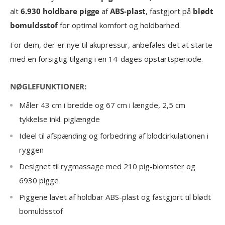
alt
6.930 holdbare pigge
af
ABS-plast
, fastgjort på
blødt
bomuldsstof
for optimal komfort og holdbarhed.
For dem, der er nye til akupressur, anbefales det at starte
med en forsigtig tilgang i en 14-dages opstartsperiode.
NØGLEFUNKTIONER:
Måler 43 cm i bredde og 67 cm i længde, 2,5 cm
tykkelse inkl. piglængde
Ideel til afspænding og forbedring af blodcirkulationen i
ryggen
Designet til rygmassage med 210 pig-blomster og
6930 pigge
Piggene lavet af holdbar ABS-plast og fastgjort til blødt
bomuldsstof