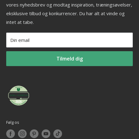
Ledige stillinger
vores nyhedsbrev og modtag inspiration, træningsøvelser,
Kettlebell
CVR: 33772580
eksklusive tilbud og konkurrencer. Du har alt at vinde og
Fitness blog
Aerobic vægtstang sæt
_______________________
intet at tabe.
Blog om styrketræning
Vægtstang
Tlf: +45 30 20 50 88
Privatlivspolitik
Vægtskive
Mail: info@billig-fitness.dk
Din email
Refusionspolitik
Tilmeld dig
Følg os