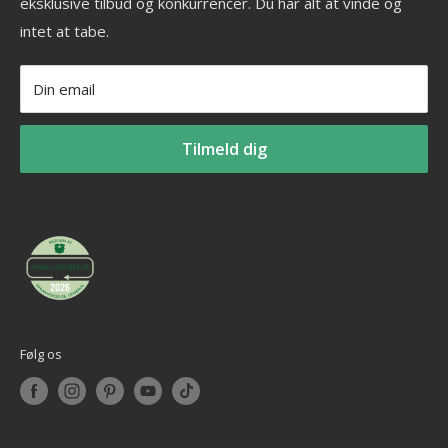
eksklusive tilbud og konkurrencer. Du har alt at vinde og
Fitness blog
Aerobic vægtstang sæt
_______________________
intet at tabe.
Blog om styrketræning
Vægtstang
Tlf: +45 30 20 50 88
Privatlivspolitik
Vægtskive
Mail: info@billig-fitness.dk
Din email
Refusionspolitik
Tilmeld dig
Følg os