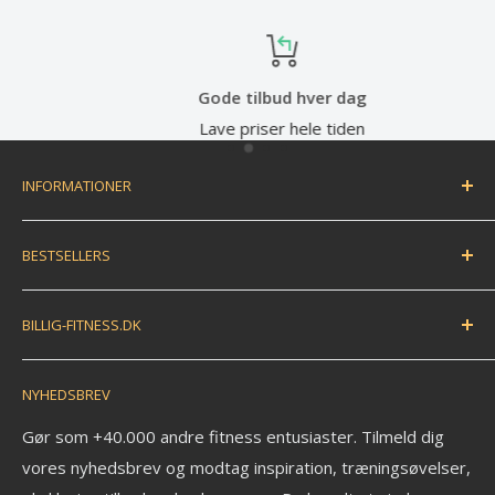
Gode tilbud hver dag
Lave priser hele tiden
INFORMATIONER
Handelsbetingelser
BESTSELLERS
Fortryd dit køb / bestil returlabel
FAQ
Træningsmåtte
BILLIG-FITNESS.DK
EAN betaling
Træningsbold
Anmeldelser
Træningselastik
N.K. Import APS
NYHEDSBREV
Savværksvej 3
Kontakt
Håndvægte
6360 Tinglev
Om os
Pull up bar
Gør som +40.000 andre fitness entusiaster. Tilmeld dig
Ledige stillinger
vores nyhedsbrev og modtag inspiration, træningsøvelser,
Kettlebell
CVR: 33772580