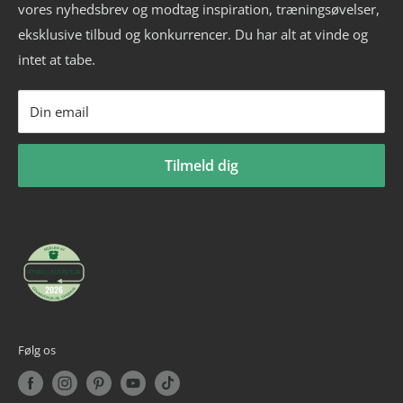
Ledige stillinger
vores nyhedsbrev og modtag inspiration, træningsøvelser,
Kettlebell
CVR: 33772580
eksklusive tilbud og konkurrencer. Du har alt at vinde og
Fitness blog
Aerobic vægtstang sæt
_______________________
intet at tabe.
Blog om styrketræning
Vægtstang
Tlf: +45 30 20 50 88
Privatlivspolitik
Vægtskive
Mail: info@billig-fitness.dk
Din email
Refusionspolitik
Tilmeld dig
Følg os