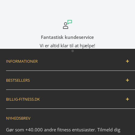
Fantastisk kundeservice
Vi er altid klar til at hjælpe!
INFORMATIONER
Handelsbetingelser
BESTSELLERS
Fortryd dit køb / bestil returlabel
FAQ
Træningsmåtte
BILLIG-FITNESS.DK
EAN betaling
Træningsbold
Anmeldelser
Træningselastik
N.K. Import APS
NYHEDSBREV
Savværksvej 3
Kontakt
Håndvægte
6360 Tinglev
Om os
Pull up bar
Gør som +40.000 andre fitness entusiaster. Tilmeld dig