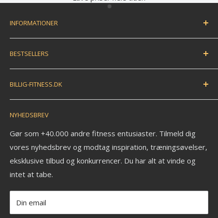
INFORMATIONER
Handelsbetingelser
BESTSELLERS
Fortryd dit køb / bestil returlabel
FAQ
Træningsmåtte
BILLIG-FITNESS.DK
EAN betaling
Træningsbold
Anmeldelser
Træningselastik
N.K. Import APS
NYHEDSBREV
Savværksvej 3
Kontakt
Håndvægte
6360 Tinglev
Om os
Pull up bar
Gør som +40.000 andre fitness entusiaster. Tilmeld dig
Ledige stillinger
vores nyhedsbrev og modtag inspiration, træningsøvelser,
Kettlebell
CVR: 33772580
eksklusive tilbud og konkurrencer. Du har alt at vinde og
Fitness blog
Aerobic vægtstang sæt
_______________________
intet at tabe.
Blog om styrketræning
Vægtstang
Tlf: +45 30 20 50 88
Privatlivspolitik
Vægtskive
Mail: info@billig-fitness.dk
Din email
Refusionspolitik