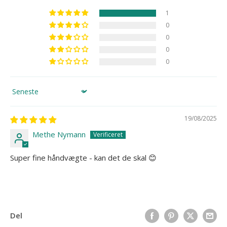
1
0
0
0
0
Sort by
19/08/2025
Methe Nymann
Super fine håndvægte - kan det de skal 😊
Del