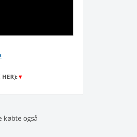
s
 HER):
▼
e købte også