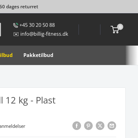
 60 dages returret
+45 30 20 50 88
0
✉️ info@billig-fitness.dk
ilbud
Pakketilbud
l 12 kg - Plast
anmeldelser