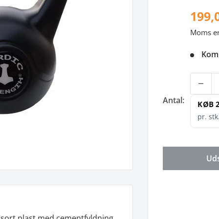
199,
Moms er 
Komm
Antal:
KØB 
pr. stk
Uds
t sort plast med cementfyldning.