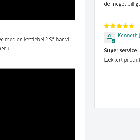
de meget billig
Kenneth 
ve med en kettlebell? Så har vi
her ↓
Super service
Lækkert produk