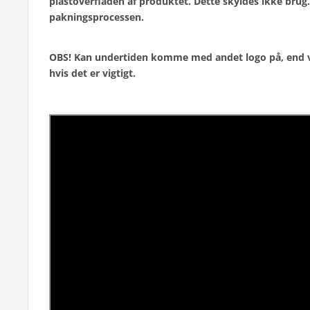
plastoverfladen af produktet. Dette skyldes ikke brug.
pakningsprocessen.
OBS! Kan undertiden komme med andet logo på, end vist
hvis det er vigtigt.