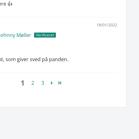
ere 👍
18/01/2022
Johnny Møller
t, som giver sved på panden.
1
2
3