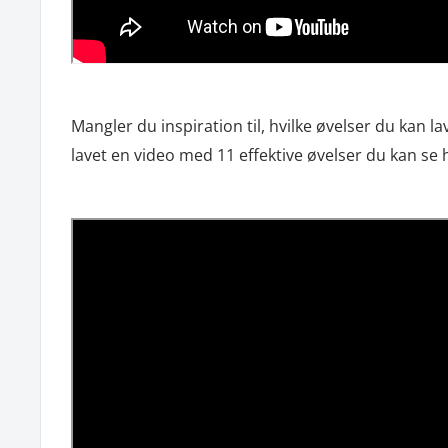
Mangler du inspiration til, hvilke øvelser du kan la
lavet en video med 11 effektive øvelser du kan se 