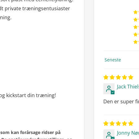
dt private træningsentusiaster
ning.
Sort by
Jack Thie
s og kickstart din træning!
Den er super fi
som kan forårsage ridser på
Jonny Nø