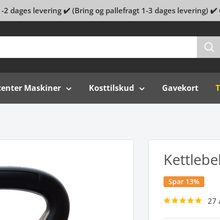
-2 dages levering ✔️ (Bring og pallefragt 1-3 dages levering) ✔️
center Maskiner
Kosttilskud
Gavekort
T
Kettlebel
Spar 13%
27 