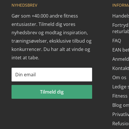
NYHEDSBREV
INFORM
Gør som +40.000 andre fitness
Handels
entusiaster. Tilmeld dig vores
Fortryd 
returla
nyhedsbrev og modtag inspiration,
FAQ
træningsøvelser, eksklusive tilbud og
konkurrencer. Du har alt at vinde og
EAN bet
intet at tabe.
Anmeld
Kontak
Din email
Om os
Ledige s
Tilmeld dig
Fitness
Blog om
Privatli
Refusio