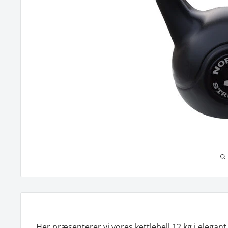
Her præsenterer vi vores kettlebell 12 kg i elegan