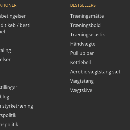
ATIONER
BESTSELLERS
betingelser
Træningsmåtte
dit køb / bestil
Træningsbold
bel
Træningselastik
Håndvægte
aling
Pull up bar
elser
Kettlebell
t
Aerobic vægtstang sæt
Vægtstang
tillinger
Vægtskive
 blog
 styrketræning
vspolitik
nspolitik