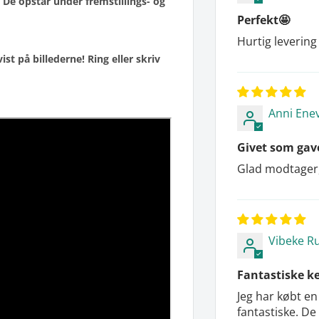
 De opstår under fremstillings- og
Perfekt🤩
Hurtig leverin
 på billederne! Ring eller skriv
Anni Ene
Givet som gav
Glad modtager, 
Vibeke R
Fantastiske ke
Jeg har købt en
fantastiske. De