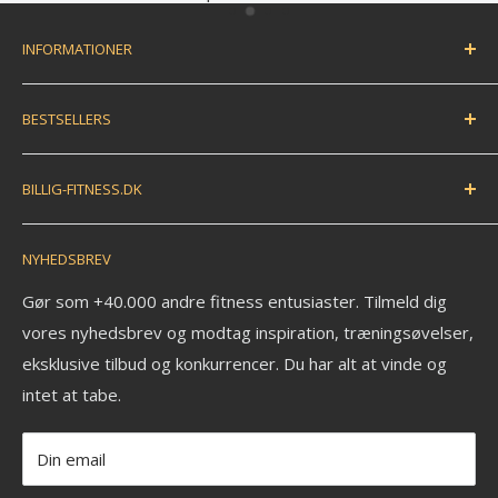
INFORMATIONER
Handelsbetingelser
BESTSELLERS
Fortryd dit køb / bestil returlabel
FAQ
Træningsmåtte
BILLIG-FITNESS.DK
EAN betaling
Træningsbold
Anmeldelser
Træningselastik
N.K. Import APS
NYHEDSBREV
Savværksvej 3
Kontakt
Håndvægte
6360 Tinglev
Om os
Pull up bar
Gør som +40.000 andre fitness entusiaster. Tilmeld dig
Ledige stillinger
vores nyhedsbrev og modtag inspiration, træningsøvelser,
Kettlebell
CVR: 33772580
eksklusive tilbud og konkurrencer. Du har alt at vinde og
Fitness blog
Aerobic vægtstang sæt
_______________________
intet at tabe.
Blog om styrketræning
Vægtstang
Tlf: +45 30 20 50 88
Privatlivspolitik
Vægtskive
Mail: info@billig-fitness.dk
Din email
Refusionspolitik