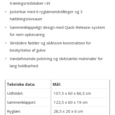
træningsredskaber i ét
Justerbar med 6 ryglænsindstillinger og 3
hældningsniveauer
Sammenklappeligt design med Quick-Release-system
for nem opbevaring
Skridsikre fødder og skånsom konstruktion for
beskyttelse af gulve
Vandafvisende polstring og slidstærke materialer for
lang holdbarhed
Tekniske data:
Mål:
Udfoldet:
107,5 x 60 x 86,5 cm
Sammenklappet:
122,5 x 60 x 19 cm
Ryglæn:
28,5 x 20 x 6 cm