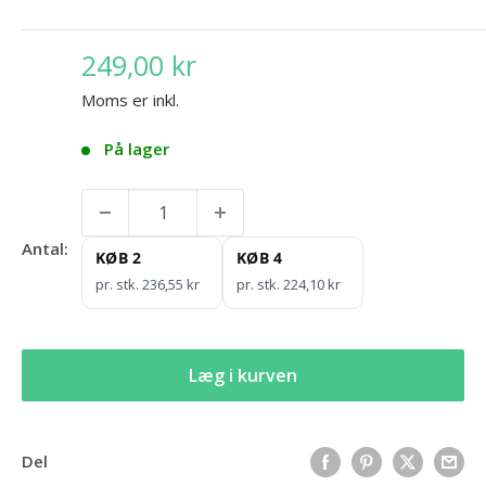
249,00 kr
Moms er inkl.
På lager
Antal:
KØB 2
KØB 4
pr. stk. 236,55 kr
pr. stk. 224,10 kr
Læg i kurven
Del