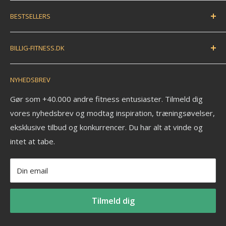
Handelsbetingelser
BESTSELLERS
Fortryd dit køb / bestil returlabel
FAQ
Træningsmåtte
BILLIG-FITNESS.DK
EAN betaling
Træningsbold
Anmeldelser
Træningselastik
N.K. Import APS
NYHEDSBREV
Savværksvej 3
Kontakt
Håndvægte
6360 Tinglev
Om os
Pull up bar
Gør som +40.000 andre fitness entusiaster. Tilmeld dig
Ledige stillinger
vores nyhedsbrev og modtag inspiration, træningsøvelser,
Kettlebell
CVR: 33772580
eksklusive tilbud og konkurrencer. Du har alt at vinde og
Fitness blog
Aerobic vægtstang sæt
_______________________
intet at tabe.
Blog om styrketræning
Vægtstang
Tlf: +45 30 20 50 88
Privatlivspolitik
Vægtskive
Mail: info@billig-fitness.dk
Din email
Refusionspolitik
Tilmeld dig