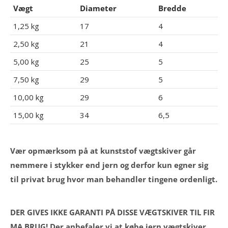
Vægt
Diameter
Bredde
1,25 kg
17
4
2,50 kg
21
4
5,00 kg
25
5
7,50 kg
29
5
10,00 kg
29
6
15,00 kg
34
6,5
Vær opmærksom på at kunststof vægtskiver går
nemmere i stykker end jern og derfor kun egner sig
til privat brug hvor man behandler tingene ordenligt.
DER GIVES IKKE GARANTI PÅ DISSE VÆGTSKIVER TIL FIR
MA BRUG! Der anbefaler vi at købe jern vægtskiver