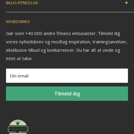
BILLIG-FITNESS.DK
EAN betaling
Træningsbold
Anmeldelser
Træningselastik
N.K. Import APS
NYHEDSBREV
Savværksvej 3
Kontakt
Håndvægte
6360 Tinglev
Om os
Pull up bar
Gør som +40.000 andre fitness entusiaster. Tilmeld dig
Ledige stillinger
vores nyhedsbrev og modtag inspiration, træningsøvelser,
Kettlebell
CVR: 33772580
eksklusive tilbud og konkurrencer. Du har alt at vinde og
Fitness blog
Aerobic vægtstang sæt
_______________________
intet at tabe.
Blog om styrketræning
Vægtstang
Tlf: +45 30 20 50 88
Privatlivspolitik
Vægtskive
Mail: info@billig-fitness.dk
Din email
Refusionspolitik
Tilmeld dig