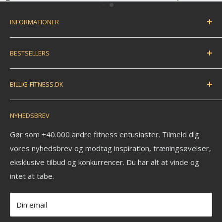
INFORMATIONER
Handelsbetingelser
BESTSELLERS
Fortryd dit køb / bestil returlabel
FAQ
Træningsmåtte
BILLIG-FITNESS.DK
EAN betaling
Træningsbold
Anmeldelser
Træningselastik
N.K. Import APS
NYHEDSBREV
Savværksvej 3
Kontakt
Håndvægte
6360 Tinglev
Om os
Pull up bar
Gør som +40.000 andre fitness entusiaster. Tilmeld dig
Ledige stillinger
vores nyhedsbrev og modtag inspiration, træningsøvelser,
Kettlebell
CVR: 33772580
eksklusive tilbud og konkurrencer. Du har alt at vinde og
Fitness blog
Aerobic vægtstang sæt
_______________________
intet at tabe.
Blog om styrketræning
Vægtstang
Tlf: +45 30 20 50 88
Privatlivspolitik
Vægtskive
Mail: info@billig-fitness.dk
Din email
Refusionspolitik