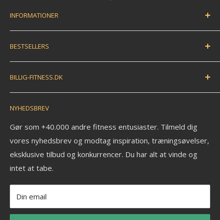
INFORMATIONER
Handelsbetingelser
BESTSELLERS
Fortryd dit køb / bestil returlabel
FAQ
Træningsmåtte
BILLIG-FITNESS.DK
EAN betaling
Træningsbold
Anmeldelser
Træningselastik
N.K. Import APS
NYHEDSBREV
Savværksvej 3
Kontakt
Håndvægte
6360 Tinglev
Om os
Pull up bar
Gør som +40.000 andre fitness entusiaster. Tilmeld dig
Ledige stillinger
vores nyhedsbrev og modtag inspiration, træningsøvelser,
Kettlebell
CVR: 33772580
eksklusive tilbud og konkurrencer. Du har alt at vinde og
Fitness blog
Aerobic vægtstang sæt
_______________________
intet at tabe.
Blog om styrketræning
Vægtstang
Tlf: +45 30 20 50 88
Privatlivspolitik
Vægtskive
Mail: info@billig-fitness.dk
Din email
Refusionspolitik