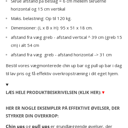
Skrue afstand på beslag = 6 cm mellem skruerne
horizontal og 15 cm vertikal
Maks. belastning: Op til 120 kg.
Dimensioner: (L x B x H): 95 x 51 x 18 cm.
afstand fra væg greb - afstand vertical ^ 39 cm (greb 15
cm) i alt 54 cm
afstand fra væg greb - afstand horizontal -> 31 cm
Bestil vores vægmonterede chin up bar og pull up bar i dag
til lav pris og få effektiv overkropstræning i dit eget hjem.
LÆS HELE PRODUKTBESKRIVELSEN (KLIK HER):
▼
HER ER NOGLE EKSEMPLER PÅ EFFEKTIVE ØVELSER, DER
STYRKER DIN OVERKROP:
Chin ups
og
pull ups
er grundlæggende øvelser, der