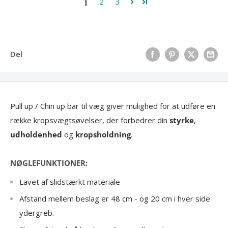
1
2
3
Del
Pull up / Chin up bar til væg giver mulighed for at udføre en
række kropsvægtsøvelser, der forbedrer din
styrke
,
udholdenhed
og
kropsholdning
.
NØGLEFUNKTIONER:
Lavet af slidstærkt materiale
Afstand mellem beslag er 48 cm - og 20 cm i hver side
ydergreb.