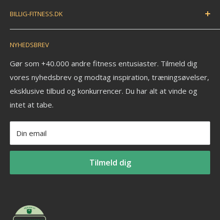
FAQ
Træningsmåtte
BILLIG-FITNESS.DK
EAN betaling
Træningsbold
Anmeldelser
Træningselastik
N.K. Import APS
NYHEDSBREV
Savværksvej 3
Kontakt
Håndvægte
6360 Tinglev
Om os
Pull up bar
Gør som +40.000 andre fitness entusiaster. Tilmeld dig
Ledige stillinger
vores nyhedsbrev og modtag inspiration, træningsøvelser,
Kettlebell
CVR: 33772580
eksklusive tilbud og konkurrencer. Du har alt at vinde og
Fitness blog
Aerobic vægtstang sæt
_______________________
intet at tabe.
Blog om styrketræning
Vægtstang
Tlf: +45 30 20 50 88
Privatlivspolitik
Vægtskive
Mail: info@billig-fitness.dk
Din email
Refusionspolitik
Tilmeld dig