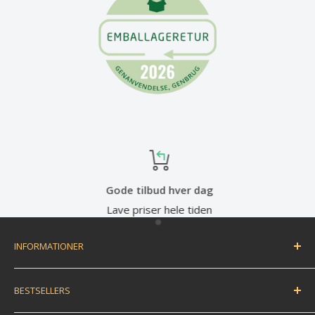
Gode tilbud hver dag
Lave priser hele tiden
INFORMATIONER
Handelsbetingelser
BESTSELLERS
Fortryd dit køb / bestil returlabel