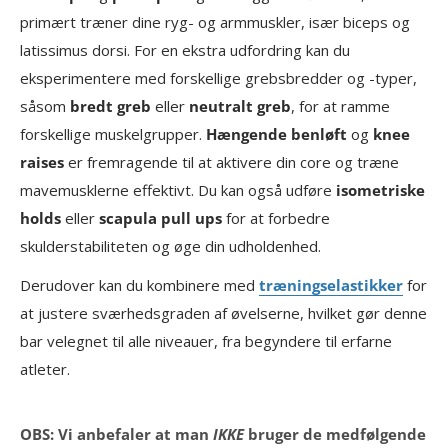
primært træner dine ryg- og armmuskler, især biceps og
latissimus dorsi. For en ekstra udfordring kan du
eksperimentere med forskellige grebsbredder og -typer,
såsom
bredt greb
eller
neutralt greb
, for at ramme
forskellige muskelgrupper.
Hængende benløft
og
knee
raises
er fremragende til at aktivere din core og træne
mavemusklerne effektivt. Du kan også udføre
isometriske
holds
eller
scapula pull ups
for at forbedre
skulderstabiliteten og øge din udholdenhed.
Derudover kan du kombinere med
træningselastikker
for
at justere sværhedsgraden af øvelserne, hvilket gør denne
bar velegnet til alle niveauer, fra begyndere til erfarne
atleter.
OBS: Vi anbefaler at man
IKKE
bruger de medfølgende