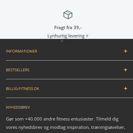
Fragt fra 39,-
Lynhurtig levering ⚡
INFORMATIONER
Handelsbetingelser
BESTSELLERS
Fortryd dit køb / bestil returlabel
FAQ
Træningsmåtte
BILLIG-FITNESS.DK
EAN betaling
Træningsbold
Anmeldelser
Træningselastik
N.K. Import APS
NYHEDSBREV
Savværksvej 3
Kontakt
Håndvægte
6360 Tinglev
Om os
Pull up bar
Gør som +40.000 andre fitness entusiaster. Tilmeld dig
Ledige stillinger
vores nyhedsbrev og modtag inspiration, træningsøvelser,
Kettlebell
CVR: 33772580