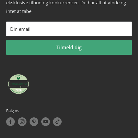
eksklusive tilbud og konkurrencer. Du har alt at vinde og
Fitness blog
Aerobic vægtstang sæt
_______________________
intet at tabe.
Blog om styrketræning
Vægtstang
Tlf: +45 30 20 50 88
Privatlivspolitik
Vægtskive
Mail: info@billig-fitness.dk
Din email
Refusionspolitik
Tilmeld dig
Følg os