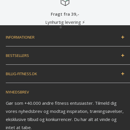
ragt fra 39,-
Gode ti
urtig levering ⚡
Lave pri
INFORMATIONER
Handelsbetingelser
BESTSELLERS
Fortryd dit køb / bestil returlabel
FAQ
Træningsmåtte
BILLIG-FITNESS.DK
EAN betaling
Træningsbold
Anmeldelser
Træningselastik
N.K. Import APS
NYHEDSBREV
Savværksvej 3
Kontakt
Håndvægte
6360 Tinglev
Om os
Pull up bar
Gør som +40.000 andre fitness entusiaster. Tilmeld dig
Ledige stillinger
vores nyhedsbrev og modtag inspiration, træningsøvelser,
Kettlebell
CVR: 33772580
eksklusive tilbud og konkurrencer. Du har alt at vinde og
Fitness blog
Aerobic vægtstang sæt
_______________________
intet at tabe.
Blog om styrketræning
Vægtstang