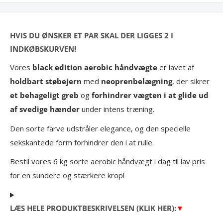
HVIS DU ØNSKER ET PAR SKAL DER LIGGES 2 I
INDKØBSKURVEN!
Vores
black edition aerobic håndvægte
er lavet af
holdbart støbejern
med
neoprenbelægning
, der sikrer
et behageligt greb
og
forhindrer vægten i at glide ud
af svedige hænder
under intens træning.
Den sorte farve udstråler elegance, og den specielle
sekskantede form forhindrer den i at rulle.
Bestil vores 6 kg sorte aerobic håndvægt i dag til lav pris
for en sundere og stærkere krop!
LÆS HELE PRODUKTBESKRIVELSEN (KLIK HER):
▼