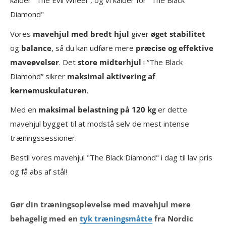
kalder "The Evil Wheel", og vi kalder for "The Black
Diamond"
Vores
mavehjul med bredt hjul
giver
øget stabilitet
og
balance
, så du kan udføre mere
præcise og effektive
maveøvelser
. Det
store midterhjul
i “The Black
Diamond” sikrer
maksimal aktivering af
kernemuskulaturen
.
Med en
maksimal belastning på 120 kg
er dette
mavehjul bygget til at modstå selv de mest intense
træningssessioner.
Bestil vores mavehjul "The Black Diamond" i dag til lav pris
og få abs af stål!
Gør din træningsoplevelse med mavehjul mere
behagelig med en
tyk træningsmåtte
fra Nordic