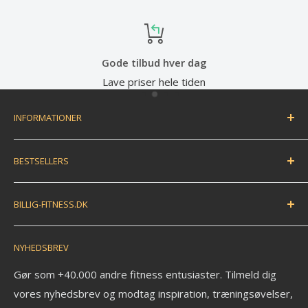
Gode tilbud hver dag
Lave priser hele tiden
INFORMATIONER
Handelsbetingelser
BESTSELLERS
Fortryd dit køb / bestil returlabel
FAQ
Træningsmåtte
BILLIG-FITNESS.DK
EAN betaling
Træningsbold
Anmeldelser
Træningselastik
N.K. Import APS
NYHEDSBREV
Savværksvej 3
Kontakt
Håndvægte
6360 Tinglev
Om os
Pull up bar
Gør som +40.000 andre fitness entusiaster. Tilmeld dig
Ledige stillinger
vores nyhedsbrev og modtag inspiration, træningsøvelser,
Kettlebell
CVR: 33772580