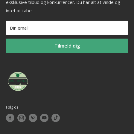
eksklusive tilbud og konkurrencer. Du har alt at vinde og
Fitness blog
Aerobic vægtstang sæt
_______________________
intet at tabe.
Blog om styrketræning
Vægtstang
Tlf: +45 30 20 50 88
Privatlivspolitik
Vægtskive
Mail: info@billig-fitness.dk
Din email
Refusionspolitik
Tilmeld dig
Følg os